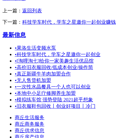
上一篇：
返回列表
下一篇：
科技学车时代，学车之星邀你一起创业赚钱
最新信息
•
果洛生活变频水泵
•
科技学车时代，学车之星邀你一起创业
•
[淘哩淘七]给你一家美趣生活优品馆
•
高价旧衣服回收/低成本创业/操作简
•
真正新疆牛羊肉加盟合作
•
无人售货机加盟
•
一次性水晶餐具一个人也可以创业
•
本地中小足疗修脚养生加盟
•
模拟练车馆 强势登陆 2021超乎想象
•
旧衣服鞋包回收丨创业好项目丨冷门
商丘生活服务
商丘商务服务
商丘供求信息
商丘房产信息