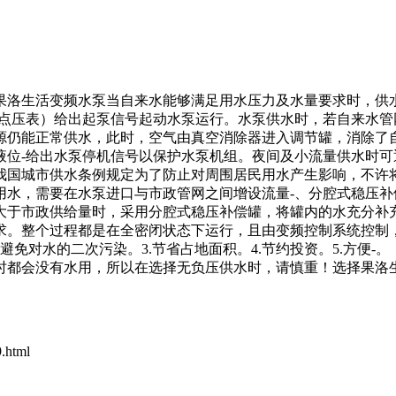
果洛生活变频水泵当自来水能够满足用水压力及水量要求时，供
接点压表）给出起泵信号起动水泵运行。水泵供水时，若自来水
源仍能正常供水，此时，空气由真空消除器进入调节罐，消除了
液位-给出水泵停机信号以保护水泵机组。夜间及小流量供水时
我国城市供水条例规定为了防止对周围居民用水产生影响，不许
用水，需要在水泵进口与市政管网之间增设流量-、分腔式稳压补
大于市政供给量时，采用分腔式稳压补偿罐，将罐内的水充分补
求。整个过程都是在全密闭状态下运行，且由变频控制系统控制
.避免对水的二次污染。3.节省占地面积。4.节约投资。5.方便
时都会没有水用，所以在选择无负压供水时，请慎重！选择果洛
.html