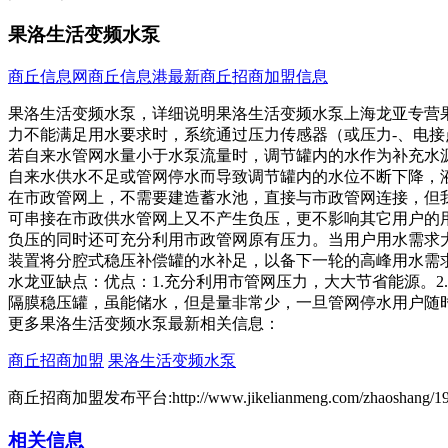
果洛生活变频水泵
商丘信息网
商丘信息港
最新商丘招商加盟信息
果洛生活变频水泵，详细说明果洛生活变频水泵上海龙亚专营
力不能满足用水要求时，系统通过压力传感器（或压力-、电
若自来水管网水量小于水泵流量时，调节罐内的水作为补充水
自来水供水不足或管网停水而导致调节罐内的水位不断下降，
在市政管网上，不需要建造蓄水池，直接与市政管网连接，但
可串接在市政供水管网上又不产生负压，更不影响其它用户的
负压的同时还可充分利用市政管网原有压力。当用户用水需求
装置将分腔式稳压补偿罐的水补足，以备下一轮的高峰用水需
水龙亚缺点：优点：1.充分利用市管网压力，大大节省能源。2
隔膜稳压罐，虽能储水，但是量非常少，一旦管网停水用户随
更多果洛生活变频水泵最新相关信息：
商丘招商加盟
果洛生活变频水泵
商丘招商加盟发布平台:http://www.jikelianmeng.com/zhaoshang/19
相关信息