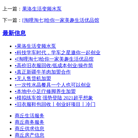
上一篇：
果洛生活变频水泵
下一篇：
[淘哩淘七]给你一家美趣生活优品馆
最新信息
•
果洛生活变频水泵
•
科技学车时代，学车之星邀你一起创业
•
[淘哩淘七]给你一家美趣生活优品馆
•
高价旧衣服回收/低成本创业/操作简
•
真正新疆牛羊肉加盟合作
•
无人售货机加盟
•
一次性水晶餐具一个人也可以创业
•
本地中小足疗修脚养生加盟
•
模拟练车馆 强势登陆 2021超乎想象
•
旧衣服鞋包回收丨创业好项目丨冷门
商丘生活服务
商丘商务服务
商丘供求信息
商丘房产信息