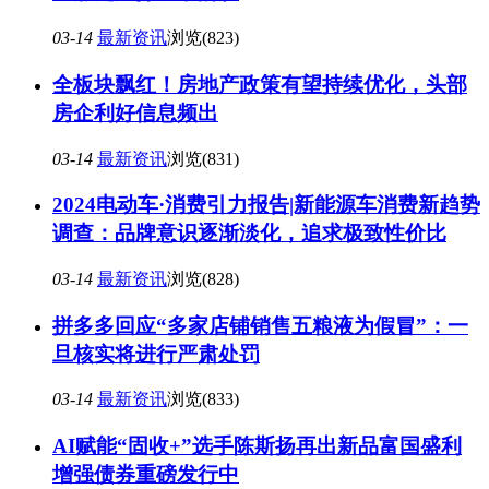
03-14
最新资讯
浏览(823)
全板块飘红！房地产政策有望持续优化，头部
房企利好信息频出
03-14
最新资讯
浏览(831)
2024电动车·消费引力报告|新能源车消费新趋势
调查：品牌意识逐渐淡化，追求极致性价比
03-14
最新资讯
浏览(828)
拼多多回应“多家店铺销售五粮液为假冒”：一
旦核实将进行严肃处罚
03-14
最新资讯
浏览(833)
AI赋能“固收+”选手陈斯扬再出新品富国盛利
增强债券重磅发行中