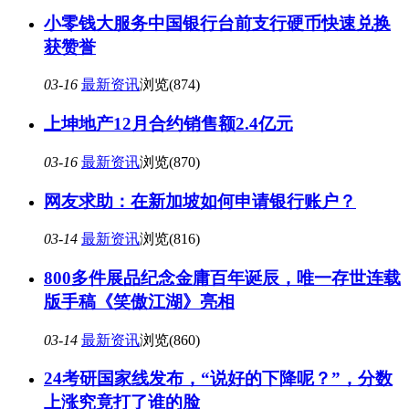
小零钱大服务中国银行台前支行硬币快速兑换
获赞誉
03-16
最新资讯
浏览(874)
上坤地产12月合约销售额2.4亿元
03-16
最新资讯
浏览(870)
网友求助：在新加坡如何申请银行账户？
03-14
最新资讯
浏览(816)
800多件展品纪念金庸百年诞辰，唯一存世连载
版手稿《笑傲江湖》亮相
03-14
最新资讯
浏览(860)
24考研国家线发布，“说好的下降呢？”，分数
上涨究竟打了谁的脸