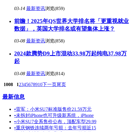
03-14
最新资讯
浏览(859)
前瞻！2025年QS世界大学排名将「更重视就业
数据」，英国大学排名或有望集体上涨？
03-08
最新资讯
浏览(858)
2024款腾势D9上市混动33.98万起纯电37.98万
起
03-08
最新资讯
浏览(814)
1008
1
2
3
4
5
6
7
8
9
10
下一页
尾页
最新信息
•
雷军：小米SU7标准版售价21.59万元
•
未拆封iPhone也可升级新系统，iPhone
•
小米SU7全系售价公布，顶配车型29.99
•
重庆钢铁连续两年亏损：去年亏损近15