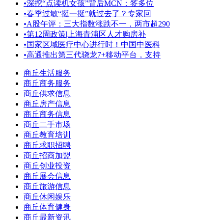
•
深挖“点读机女孩”背后MCN：签多位
•
春季过敏“挺一挺”就过去了？专家回
•
A股午评：三大指数涨跌不一，两市超290
•
第12周政策|上海青浦区人才购房补
•
国家区域医疗中心进行时！中国中医科
•
高通推出第三代骁龙7+移动平台，支持
商丘生活服务
商丘商务服务
商丘供求信息
商丘房产信息
商丘商务信息
商丘二手市场
商丘教育培训
商丘求职招聘
商丘招商加盟
商丘创业投资
商丘展会信息
商丘旅游信息
商丘休闲娱乐
商丘体育健身
商丘最新资讯