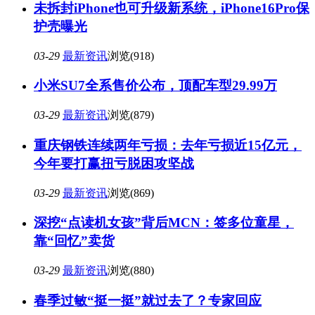
未拆封iPhone也可升级新系统，iPhone16Pro保
护壳曝光
03-29
最新资讯
浏览(918)
小米SU7全系售价公布，顶配车型29.99万
03-29
最新资讯
浏览(879)
重庆钢铁连续两年亏损：去年亏损近15亿元，
今年要打赢扭亏脱困攻坚战
03-29
最新资讯
浏览(869)
深挖“点读机女孩”背后MCN：签多位童星，
靠“回忆”卖货
03-29
最新资讯
浏览(880)
春季过敏“挺一挺”就过去了？专家回应