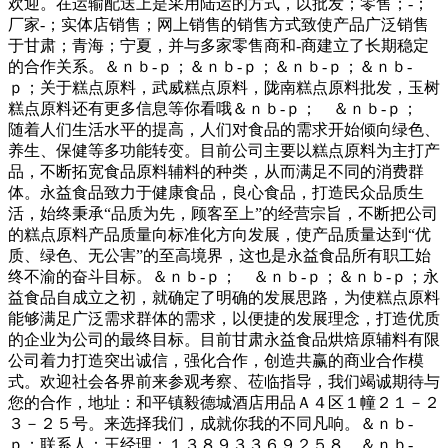
欢迎。在运输配送上是采用陆运的方式，以批发；零售；-；
厂家-；实体店销售；网上销售的销售方式致使产品广泛销售
于甘肃；青海；宁夏，并与多家零售商和-商建立了长期稳定
的合作关系。＆ｎｂ-ｐ；＆ｎｂ-ｐ；＆ｎｂ-ｐ；＆ｎｂ-
ｐ；关于糕点原料，武威糕点原料，陇南糕点原料批发，玉树
糕点原料还有更多信息等你看哦＆ｎｂ-ｐ； ＆ｎｂ-ｐ；
随着人们生活水平的提高，人们对食品的需求开始倾向绿色、
养生、保健等多功能转变。目前公司主要以糕点原料为主打产
品，不断拓宽食品原料辅料的种类，从而满足不同的消费群
体。永益食品致力于健康食品，良心食品，打造民众品质生
活，始终秉承“品质为先，顾客至上”的经营宗旨，不断把公司
的糕点原料产品质量向标准化方向发展，使产品质量达到“优
质、绿色、无公害”的至高境界，这也是永益食品所有职工始
终不渝的奋斗目标。＆ｎｂ-ｐ； ＆ｎｂ-ｐ；＆ｎｂ-ｐ；永
益食品自成立之初，就确定了明确的发展思路，为使糕点原料
能够满足广泛需求群体的需求，以便捷的发展理念，打造优质
的企业为公司的最终目标。目前甘肃永益食品烘焙原辅料有限
公司着力打造突出诚信，强化合作，创造共赢的商业合作模
式。欢迎社会各界前来参观考察、莅临指导，我们竭诚期待与
您的合作，地址：和平镇毅德城酒店用品Ａ４区１幢２１－２
３－２５号。来选择我们，成就你我的不同凡响。＆ｎｂ-
ｐ；联系人：王经理：１３８９３３６９２５８ ＆ｎｂ-