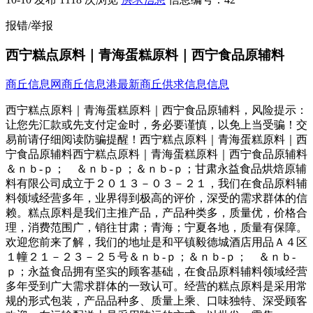
报错/举报
西宁糕点原料｜青海蛋糕原料｜西宁食品原辅料
商丘信息网
商丘信息港
最新商丘供求信息信息
西宁糕点原料｜青海蛋糕原料｜西宁食品原辅料，风险提示：
让您先汇款或先支付定金时，务必要谨慎，以免上当受骗！交
易前请仔细阅读防骗提醒！西宁糕点原料｜青海蛋糕原料｜西
宁食品原辅料西宁糕点原料｜青海蛋糕原料｜西宁食品原辅料
＆ｎｂ-ｐ； ＆ｎｂ-ｐ；＆ｎｂ-ｐ；甘肃永益食品烘焙原辅
料有限公司成立于２０１３－０３－２１，我们在食品原料辅
料领域经营多年，业界得到极高的评价，深受的需求群体的信
赖。糕点原料是我们主推产品，产品种类多，质量优，价格合
理，消费范围广，销往甘肃；青海；宁夏各地，质量有保障。
欢迎您前来了解，我们的地址是和平镇毅德城酒店用品Ａ４区
１幢２１－２３－２５号＆ｎｂ-ｐ；＆ｎｂ-ｐ； ＆ｎｂ-
ｐ；永益食品拥有坚实的顾客基础，在食品原料辅料领域经营
多年受到广大需求群体的一致认可。经营的糕点原料是采用常
规的形式包装，产品品种多、质量上乘、口味独特、深受顾客