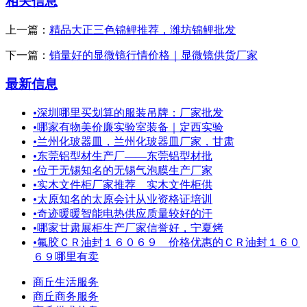
相关信息
上一篇：
精品大正三色锦鲤推荐，潍坊锦鲤批发
下一篇：
销量好的显微镜行情价格｜显微镜供货厂家
最新信息
•
深圳哪里买划算的服装吊牌：厂家批发
•
哪家有物美价廉实验室装备｜定西实验
•
兰州化玻器皿，兰州化玻器皿厂家，甘肃
•
东莞铝型材生产厂——东莞铝型材批
•
位于无锡知名的无锡气泡膜生产厂家
•
实木文件柜厂家推荐 实木文件柜供
•
太原知名的太原会计从业资格证培训
•
奇迹暖暖智能电热供应质量较好的汗
•
哪家甘肃展柜生产厂家信誉好，宁夏烤
•
氟胶ＣＲ油封１６０６９ 价格优惠的ＣＲ油封１６０
６９哪里有卖
商丘生活服务
商丘商务服务