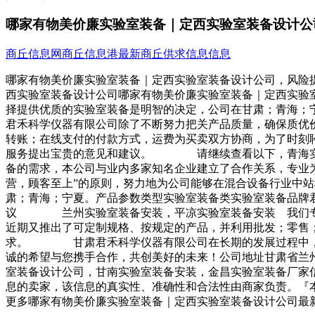
哪家有物美价廉实验室装备｜定西实验室装备设计公
商丘信息网
商丘信息港
最新商丘供求信息信息
哪家有物美价廉实验室装备｜定西实验室装备设计公司，风险
西实验室装备设计公司哪家有物美价廉实验室装备｜定西实
择提供优质的实验室装备是明智的决定，公司在甘肃；青海
君禾科学仪器有限公司除了不断努力把关产品质量，确保质优
转账；在线支付的付款方式，运费为买卖双方协商，为了时刻
服务提出宝贵的意见和建议。 请继续查看以下，青海实
备的需求，本公司与业内多家知名企业建立了合作关系，专业
营，顾客至上”的原则，努力地为公司能够在混合设备行业中
肃；青海；宁夏。产品参数类型实验室装备类实验室装备品牌
议 兰州实验室装备安装，平凉实验室装备安装 我们专
近期又推出了可定制规格、按规定的产品，并利用批发；零售
求。 甘肃君禾科学仪器有限公司在长期的发展过程中，实
诚的希望与您携手合作，共创美好的未来！公司地址甘肃省
室装备设计公司，甘南实验室装备安装，金昌实验室装备厂家
息的卖家，该信息的真实性、准确性和合法性由商家负责。『
更多哪家有物美价廉实验室装备｜定西实验室装备设计公司最