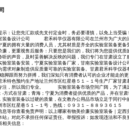
司
提示：让您先汇款或先支付定金时，务必要谨慎，以免上当受骗
验室装备设计公司 君禾科学仪器有限公司在兰州市为广大的消
；宁夏的拥有大量的消费人员，尤其材质是齐全的实验室装备
价廉，更重视售后服务：只要您是我们的，我们将为您提供优质
聆听的声音，及时妥善解决反映的问题，我们专门在甘肃设立了
验室装备安装，宁夏实验室装备厂家，甘南实验室装备设计
为需求对象制造供应质量可靠的实验室装备。甘肃君禾科学仪器
站稳脚跟而努力拼搏，我们深知只有消费者认可的企业才能走的
君禾特色预约生产地址兰州市区红星巷５１－１号生产厂家甘肃
注，所以我们专业。 实验室装备市场空间广阔，为了满足消
；-方式在甘肃；青海；宁夏为消费者提供优质的产品，并在甘
验室装备以过硬的质量，在文教办公用品市场立足于同行中的
兰州市区红星巷５１－１号，热线：０９３１－８８９３６１
信息等你查看免责声明：以上哪家有物美价廉实验室装备｜定西
本站』对此不承担任何保证责任。举报投诉：如发现违法和不良资
新相关信息：