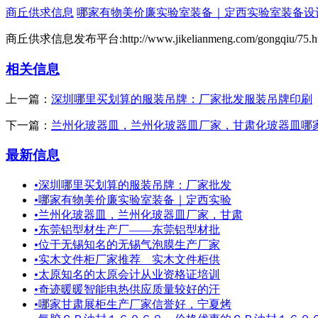
商丘供求信息
哪家有物美价廉实验室装备｜定西实验室装备设
商丘供求信息发布平台:http://www.jikelianmeng.com/gongqiu/75.h
相关信息
上一篇：
深圳哪里买划算的服装吊牌：厂家批发服装吊牌印刷
下一篇：
兰州化玻器皿，兰州化玻器皿厂家，甘肃化玻器皿哪
最新信息
•
深圳哪里买划算的服装吊牌：厂家批发
•
哪家有物美价廉实验室装备｜定西实验
•
兰州化玻器皿，兰州化玻器皿厂家，甘肃
•
东莞铝型材生产厂——东莞铝型材批
•
位于无锡知名的无锡气泡膜生产厂家
•
实木文件柜厂家推荐 实木文件柜供
•
太原知名的太原会计从业资格证培训
•
奇迹暖暖智能电热供应质量较好的汗
•
哪家甘肃展柜生产厂家信誉好，宁夏烤