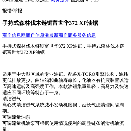
报错/举报
手持式森林伐木链锯富世华372 XP油锯
商丘信息网
商丘信息港
最新商丘商务服务信息
手持式森林伐木链锯富世华372 XP油锯，手持式森林伐木链
锯富世华372 XP油锯
适用于中大型区域的专业油锯。配备X-TORQ引擎技术，油耗
更低排放更少。曲轴箱和曲轴寿命长，化油器有抗震装置以适
应高速运转及高强度工作。本款油锯集重量轻，高马力及快速
适应不同环境等特点于一身。
清洁进气
离心式清洁进气系统减小发动机磨损，延长气滤清理间隔周
期。
可调流量油泵
可调流量机油泵可根据使用情况便利的调整链条润滑机油流
量。