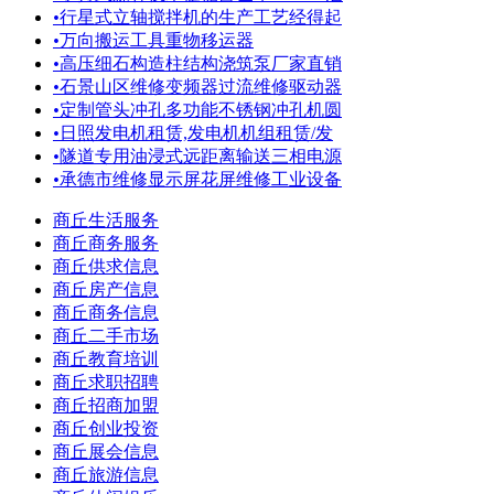
•
行星式立轴搅拌机的生产工艺经得起
•
万向搬运工具重物移运器
•
高压细石构造柱结构浇筑泵厂家直销
•
石景山区维修变频器过流维修驱动器
•
定制管头冲孔多功能不锈钢冲孔机圆
•
日照发电机租赁,发电机机组租赁/发
•
隧道专用油浸式远距离输送三相电源
•
承德市维修显示屏花屏维修工业设备
商丘生活服务
商丘商务服务
商丘供求信息
商丘房产信息
商丘商务信息
商丘二手市场
商丘教育培训
商丘求职招聘
商丘招商加盟
商丘创业投资
商丘展会信息
商丘旅游信息