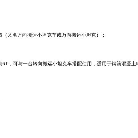
又名万向搬运小坦​‌‌克车或万向搬运小坦克）；
量为6T，可与一台转向搬运小坦克车搭配使用，适用于钢筋混凝