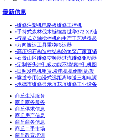
最新信息
•
维修注塑机电路板维修工控机
•
手持式森林伐木链锯富世华372 XP油
•
行星式立轴搅拌机的生产工艺经得起
•
万向搬运工具重物移运器
•
高压细石构造柱结构浇筑泵厂家直销
•
石景山区维修变频器过流维修驱动器
•
定制管头冲孔多功能不锈钢冲孔机圆
•
日照发电机租赁,发电机机组租赁/发
•
隧道专用油浸式远距离输送三相电源
•
承德市维修显示屏花屏维修工业设备
商丘生活服务
商丘商务服务
商丘供求信息
商丘房产信息
商丘商务信息
商丘二手市场
商丘教育培训