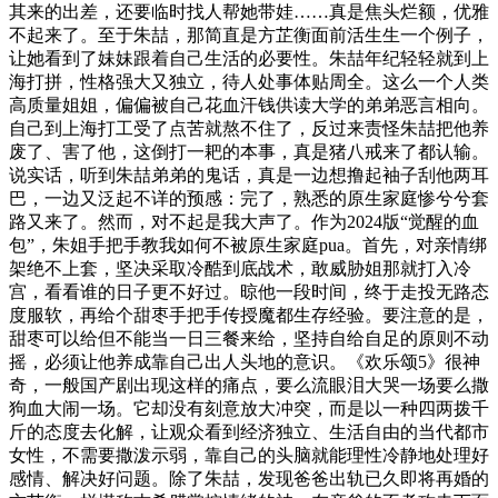
其来的出差，还要临时找人帮她带娃……真是焦头烂额，优雅
不起来了。至于朱喆，那简直是方芷衡面前活生生一个例子，
让她看到了妹妹跟着自己生活的必要性。朱喆年纪轻轻就到上
海打拼，性格强大又独立，待人处事体贴周全。这么一个人类
高质量姐姐，偏偏被自己花血汗钱供读大学的弟弟恶言相向。
自己到上海打工受了点苦就熬不住了，反过来责怪朱喆把他养
废了、害了他，这倒打一耙的本事，真是猪八戒来了都认输。
说实话，听到朱喆弟弟的鬼话，真是一边想撸起袖子刮他两耳
巴，一边又泛起不详的预感：完了，熟悉的原生家庭惨兮兮套
路又来了。然而，对不起是我大声了。作为2024版“觉醒的血
包”，朱姐手把手教我如何不被原生家庭pua。首先，对亲情绑
架绝不上套，坚决采取冷酷到底战术，敢威胁姐那就打入冷
宫，看看谁的日子更不好过。晾他一段时间，终于走投无路态
度服软，再给个甜枣手把手传授魔都生存经验。要注意的是，
甜枣可以给但不能当一日三餐来给，坚持自给自足的原则不动
摇，必须让他养成靠自己出人头地的意识。《欢乐颂5》很神
奇，一般国产剧出现这样的痛点，要么流眼泪大哭一场要么撒
狗血大闹一场。它却没有刻意放大冲突，而是以一种四两拨千
斤的态度去化解，让观众看到经济独立、生活自由的当代都市
女性，不需要撒泼示弱，靠自己的头脑就能理性冷静地处理好
感情、解决好问题。除了朱喆，发现爸爸出轨已久即将再婚的