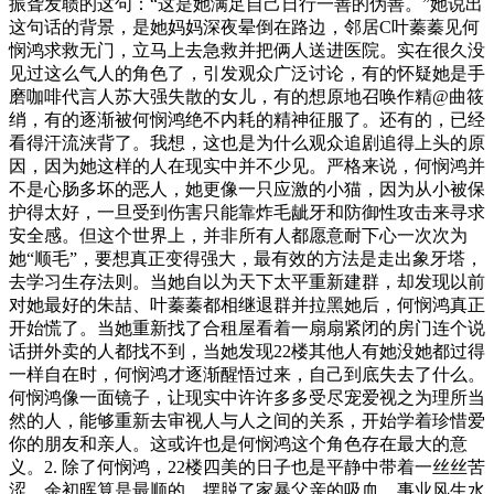
振聋发聩的这句：“这是她满足自己日行一善的伪善。”她说出
这句话的背景，是她妈妈深夜晕倒在路边，邻居C叶蓁蓁见何
悯鸿求救无门，立马上去急救并把俩人送进医院。实在很久没
见过这么气人的角色了，引发观众广泛讨论，有的怀疑她是手
磨咖啡代言人苏大强失散的女儿，有的想原地召唤作精@曲筱
绡，有的逐渐被何悯鸿绝不内耗的精神征服了。还有的，已经
看得汗流浃背了。我想，这也是为什么观众追剧追得上头的原
因，因为她这样的人在现实中并不少见。严格来说，何悯鸿并
不是心肠多坏的恶人，她更像一只应激的小猫，因为从小被保
护得太好，一旦受到伤害只能靠炸毛龇牙和防御性攻击来寻求
安全感。但这个世界上，并非所有人都愿意耐下心一次次为
她“顺毛”，要想真正变得强大，最有效的方法是走出象牙塔，
去学习生存法则。当她自以为天下太平重新建群，却发现以前
对她最好的朱喆、叶蓁蓁都相继退群并拉黑她后，何悯鸿真正
开始慌了。当她重新找了合租屋看着一扇扇紧闭的房门连个说
话拼外卖的人都找不到，当她发现22楼其他人有她没她都过得
一样自在时，何悯鸿才逐渐醒悟过来，自己到底失去了什么。
何悯鸿像一面镜子，让现实中许许多多受尽宠爱视之为理所当
然的人，能够重新去审视人与人之间的关系，开始学着珍惜爱
你的朋友和亲人。这或许也是何悯鸿这个角色存在最大的意
义。2. 除了何悯鸿，22楼四美的日子也是平静中带着一丝丝苦
涩。余初晖算是最顺的，摆脱了家暴父亲的吸血，事业风生水