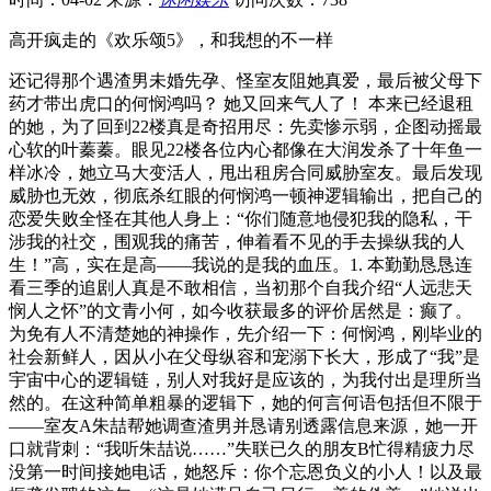
高开疯走的《欢乐颂5》，和我想的不一样
还记得那个遇渣男未婚先孕、怪室友阻她真爱，最后被父母下
药才带出虎口的何悯鸿吗？ 她又回来气人了！ 本来已经退租
的她，为了回到22楼真是奇招用尽：先卖惨示弱，企图动摇最
心软的叶蓁蓁。眼见22楼各位内心都像在大润发杀了十年鱼一
样冰冷，她立马大变活人，甩出租房合同威胁室友。最后发现
威胁也无效，彻底杀红眼的何悯鸿一顿神逻辑输出，把自己的
恋爱失败全怪在其他人身上：“你们随意地侵犯我的隐私，干
涉我的社交，围观我的痛苦，伸着看不见的手去操纵我的人
生！”高，实在是高——我说的是我的血压。1. 本勤勤恳恳连
看三季的追剧人真是不敢相信，当初那个自我介绍“人远悲天
悯人之怀”的文青小何，如今收获最多的评价居然是：癫了。
为免有人不清楚她的神操作，先介绍一下：何悯鸿，刚毕业的
社会新鲜人，因从小在父母纵容和宠溺下长大，形成了“我”是
宇宙中心的逻辑链，别人对我好是应该的，为我付出是理所当
然的。在这种简单粗暴的逻辑下，她的何言何语包括但不限于
——室友A朱喆帮她调查渣男并恳请别透露信息来源，她一开
口就背刺：“我听朱喆说……”失联已久的朋友B忙得精疲力尽
没第一时间接她电话，她怒斥：你个忘恩负义的小人！以及最