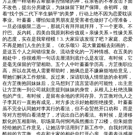
方芷衡一样堪称古希腊掌控情绪的神，在亲爸的不孝攻击下面
不改色，提出分房建议，为妹妹留下财产保障。余初晖，做
着“找个拆二代下半生躺平”的美梦，行动上绝不因为恋爱耽误
事业。叶蓁蓁，哪怕知道男朋友是受害者也做好了心理准备，
一旦必须极限二选一，那就只有拜拜就拜拜，下一个更乖。不
拧巴、反内耗，四美自我原则和价值观＞亲缘关系＞性缘关系
的态度，实在是我辈楷模！3. 大家应该发现了吧？家庭、恋爱
不再是她们人生的主菜，《欢乐颂5》花大量篇幅去刻画的，
是这五个人之间错综复杂、流动变化的一万种情感。在五美的
相处中，你很难用一句话去厘清到底什么是友谊。有时候，它
是毫无保留的守望相助。五个人中叶蓁蓁学历高，方芷衡职位
高，所以在其他人需要帮助时，她俩总是不嫌麻烦地给意见，
帮她们解决工作烦恼。反过来，深谙职场人情世故的余初晖，
在方芷衡抱回妹妹后，立马想到了流言蜚语的可能性，出主意
让方芷衡一到公司就刻意提到妹妹的身世，从根儿上杜绝洗脑
包的产生。有时候，是留有余地的求同存异。方芷衡对仇人之
子李其行一直抱有成见，对方多次示好她都拒绝接受。叶蓁蓁
虽不完全认同她对李其行的看法，但不会贸然开口劝和，而是
等对方想明白看清楚了，才说出自己的看法。有时候，是潜移
默化的互相影响。职场菜鸟何悯鸿虽然搬出了22楼，但朱姐曾
经给她的工作意见，让她活学活用到了新工作中。自我封闭装
酷姐的方芷衡，也在和大家的相处中打开心房，学着表达感谢