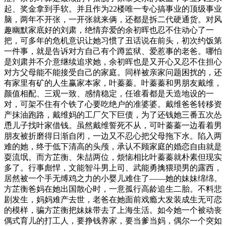
起、奖金拿到手软。并且作为22楼唯一专心搞事业的顶级事业
脑，两年不开张，一开张就来俩，还都是拆二代硬通货。对风
趣幽默家底好的刘肃，绝情弃爱的余初晖也忍不住动心了一
把，可多年的危机意识让她习惯了丑话说在前头，初次约饭第
一件事，就是告诉对方自己有个蹲监狱、爱惹事的老爸。哪怕
是刘肃并不介意继续追求她，余初晖也是又开心又忍不住担心
对方父母能不能接受自己的家庭。同样被亲家问题困扰的，还
有家里有矿的人生赢家本家，叶蓁蓁。叶蓁蓁和男朋友戴维，
颜值相配、三观一致、感情稳定，任谁看都是天造地设的一
对，可架不住有个铁了心要吃绝户的准婆婆。戴维爸爸转移资
产抹油跑路，戴维妈的工厂欠下巨债，为了还钱她三番五次怂
恿儿子找叶家借钱。虽然戴维誓死不从，可叶蓁蓁一边看着男
朋友被折磨得日渐自闭，一边又不忍心把父母拖下水。陷入两
难的她，终于低下清高的头颅，承认不顾家庭的婚恋自由就是
耍流氓。而方芷衡、朱喆两位，烦恼相比叶蓁蓁就朴素但现实
多了。行事彪悍，文能智斗男上司、武能勇擒猥琐男的露西，
居然被一个手无缚鸡之力的小婴儿难住了——她的妹妹绵绵。
方芷衡爸妈在她出国散心时，一意孤行高龄追生二胎。不料悲
剧发生，妈妈难产去世，老爸在她面前戏瘾大发装成生无可恋
的模样，骗方芷衡把妹妹带去了上海生活。如今她一个被动丧
偶式育儿的打工人，要挣钱养家，要当爹当妈，偶尔一个突如