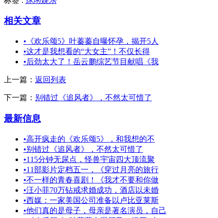
标签 :
休闲娱乐
相关文章
•
《欢乐颂5》叶蓁蓁自曝怀孕，揭开5人
•
这才是我想看的“大女主”！不仅长得
•
后劲太大了！岳云鹏综艺节目献唱《我
上一篇：
返回列表
下一篇：
别错过《追风者》，不然太可惜了
最新信息
•
高开疯走的《欢乐颂5》，和我想的不
•
别错过《追风者》，不然太可惜了
•
115分钟无尿点，怪兽宇宙四大顶流聚
•
11部影片定档五一，《穿过月亮的旅行
•
不一样的青春喜剧！《我才不要和你做
•
汪小菲70万钻戒求婚成功，酒店以未婚
•
西媒：一家美国公司准备以卢比亚莱斯
•
他们真的是母子，母亲是著名演员，自己