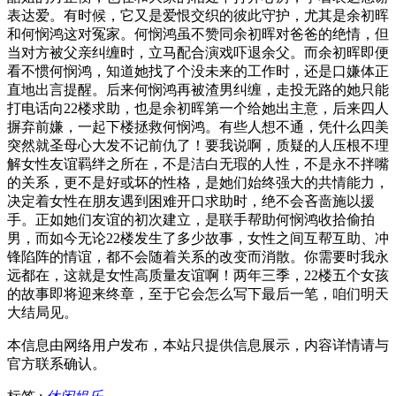
表达爱。有时候，它又是爱恨交织的彼此守护，尤其是余初晖
和何悯鸿这对冤家。何悯鸿虽不赞同余初晖对爸爸的绝情，但
当对方被父亲纠缠时，立马配合演戏吓退余父。而余初晖即便
看不惯何悯鸿，知道她找了个没未来的工作时，还是口嫌体正
直地出言提醒。后来何悯鸿再被渣男纠缠，走投无路的她只能
打电话向22楼求助，也是余初晖第一个给她出主意，后来四人
摒弃前嫌，一起下楼拯救何悯鸿。有些人想不通，凭什么四美
突然就圣母心大发不记前仇了！要我说啊，质疑的人压根不理
解女性友谊羁绊之所在，不是洁白无瑕的人性，不是永不拌嘴
的关系，更不是好或坏的性格，是她们始终强大的共情能力，
决定着女性在朋友遇到困难开口求助时，绝不会吝啬施以援
手。正如她们友谊的初次建立，是联手帮助何悯鸿收拾偷拍
男，而如今无论22楼发生了多少故事，女性之间互帮互助、冲
锋陷阵的情谊，都不会随着关系的改变而消散。你需要时我永
远都在，这就是女性高质量友谊啊！两年三季，22楼五个女孩
的故事即将迎来终章，至于它会怎么写下最后一笔，咱们明天
大结局见。
本信息由网络用户发布，
本站只提供信息展示，内容详情请与
官方联系确认。