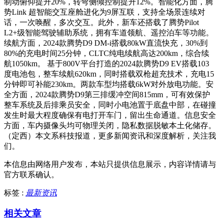
制动俯仰提升20%，转弯侧倾控制提升12%。智能化方面，腾
势Link 超智能交互座舱进化为9屏互联，支持全场景连续对
话，一次唤醒，多次交互。此外，新车还搭载了腾势Pilot
L2+级智能驾驶辅助系统，拥有车道领航、遥控泊车等功能。
续航方面，2024款腾势D9 DM-i搭载80kW直流快充，30%到
80%的充电时间25分钟，CLTC纯电续航高达200km，综合续
航1050km。 基于800V平台打造的2024款腾势D9 EV搭载103
度电池包，整车续航620km，同时搭载双枪超充技术，充电15
分钟即可补能230km。两款车型均搭载6kW对外放电功能。安
全方面，2024款腾势D9第三排缓冲空间815mm，可有效保护
整车系统及后排乘员安全，同时小电池置于底盘中部，在碰撞
发生时最大程度确保有电打开车门，留出生命通道。信息安全
方面，车内摄像头均可物理关闭，隐私数据脱敏本土化储存。
（定西）本文系科技报道，更多新闻资讯和深度解析，关注我
们。
本信息由网络用户发布，
本站只提供信息展示，内容详情请与
官方联系确认。
标签 :
最新资讯
相关文章