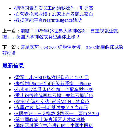
•
调查国泰君安员工的隐秘操作：引导高
•
自营盘拖累业绩！23家上市券商21家自
•
数据智能平台NearIntelligence纳斯
上一篇：
前瞻！2025年QS世界大学排名将「更重视就业数
据」，英国大学排名或有望集体上涨？
下一篇：
复星医药：GCK01细胞注射液、XS02胶囊临床试验
获批准
最新信息
•
雷军：小米SU7标准版售价21.59万元
•
未拆封iPhone也可升级新系统，iPhone
•
小米SU7全系售价公布，顶配车型29.99
•
重庆钢铁连续两年亏损：去年亏损近15
•
深挖“点读机女孩”背后MCN：签多位
•
春季过敏“挺一挺”就过去了？专家回
•
A股午评：三大指数涨跌不一，两市超290
•
第12周政策|上海青浦区人才购房补
•
国家区域医疗中心进行时！中国中医科