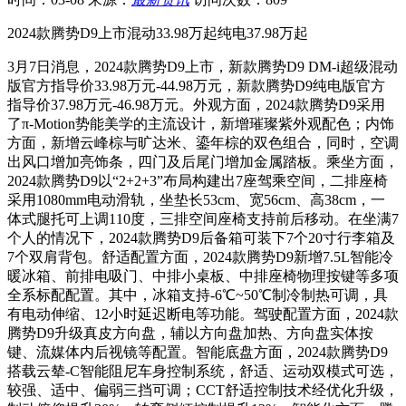
2024款腾势D9上市混动33.98万起纯电37.98万起
3月7日消息，2024款腾势D9上市，新款腾势D9 DM-i超级混动
版官方指导价33.98万元-44.98万元，新款腾势D9纯电版官方
指导价37.98万元-46.98万元。外观方面，2024款腾势D9采用
了π-Motion势能美学的主流设计，新增璀璨紫外观配色；内饰
方面，新增云峰棕与旷达米、鎏年棕的双色组合，同时，空调
出风口增加亮饰条，四门及后尾门增加金属踏板。乘坐方面，
2024款腾势D9以“2+2+3”布局构建出7座驾乘空间，二排座椅
采用1080mm电动滑轨，坐垫长53cm、宽56cm、高38cm，一
体式腿托可上调110度，三排空间座椅支持前后移动。在坐满7
个人的情况下，2024款腾势D9后备箱可装下7个20寸行李箱及
7个双肩背包。舒适配置方面，2024款腾势D9新增7.5L智能冷
暖冰箱、前排电吸门、中排小桌板、中排座椅物理按键等多项
全系标配配置。其中，冰箱支持-6℃~50℃制冷制热可调，具
有电动伸缩、12小时延迟断电等功能。驾驶配置方面，2024款
腾势D9升级真皮方向盘，辅以方向盘加热、方向盘实体按
键、流媒体内后视镜等配置。智能底盘方面，2024款腾势D9
搭载云辇-C智能阻尼车身控制系统，舒适、运动双模式可选，
较强、适中、偏弱三挡可调；CCT舒适控制技术经优化升级，