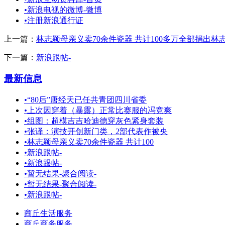
•
新浪电视的微博-微博
•
注册新浪通行证
上一篇：
林志颖母亲义卖70余件瓷器 共计100多万全部捐出林志
下一篇：
新浪跟帖-
最新信息
•
“80后”唐经天已任共青团四川省委
•
上次因穿着（暴露）正常比赛服的冯竞爽
•
组图：超模吉吉哈迪德穿灰色紧身套装
•
张译：演技开创新门类，2部代表作被央
•
林志颖母亲义卖70余件瓷器 共计100
•
新浪跟帖-
•
新浪跟帖-
•
暂无结果-聚合阅读-
•
暂无结果-聚合阅读-
•
新浪跟帖-
商丘生活服务
商丘商务服务