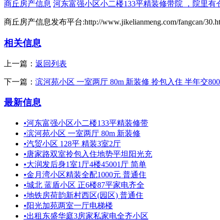
商丘房产信息
河东富强小区小二楼133平精装修带院 ，院里有
商丘房产信息发布平台:http://www.jikelianmeng.com/fangcan/30.h
相关信息
上一篇：
返回列表
下一篇：
滨河苑小区 一室两厅 80m 新装修 拎包入住 半年交800
最新信息
•
河东富强小区小二楼133平精装修带
•
滨河苑小区 一室两厅 80m 新装修
•
汽贸小区 128平 精装3室2厅
•
唐家路双室拎包入住地势平坦阳光充
•
大润发后身1室1厅4楼45001厅 简单
•
金月湾小区精装全配1000元 普通住
•
城北 蓝盾小区 正6楼87平家电齐全
•
地铁房荷韵新村西区(园区) 普通住
•
阳光加苑两室一厅电梯楼
•
出租东盛华庭3房家私家电全齐小区