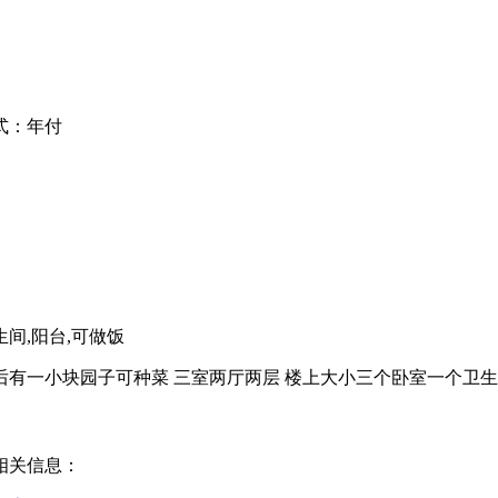
式：
年付
生间,阳台,可做饭
窗后有一小块园子可种菜 三室两厅两层 楼上大小三个卧室一个卫生
相关信息：