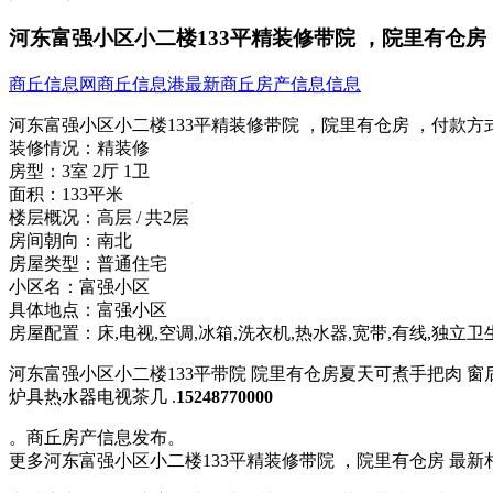
河东富强小区小二楼133平精装修带院 ，院里有仓房
商丘信息网
商丘信息港
最新商丘房产信息信息
河东富强小区小二楼133平精装修带院 ，院里有仓房 ，
付款方
装修情况：
精装修
房型：
3室 2厅 1卫
面积：
133平米
楼层概况：
高层 / 共2层
房间朝向：
南北
房屋类型：
普通住宅
小区名：
富强小区
具体地点：
富强小区
房屋配置：
床,电视,空调,冰箱,洗衣机,热水器,宽带,有线,独立卫
河东富强小区小二楼133平带院 院里有仓房夏天可煮手把肉 
炉具热水器电视茶几 .
15248770000
。商丘房产信息发布。
更多河东富强小区小二楼133平精装修带院 ，院里有仓房 最新